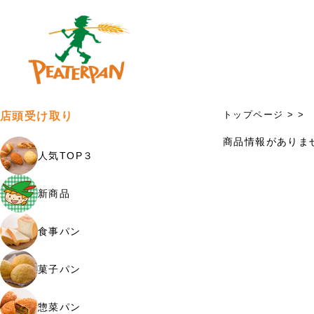
トップページ
>
>
店頭受け取り
商品情報がありま
人気TOP３
新商品
食事パン
菓子パン
惣菜パン