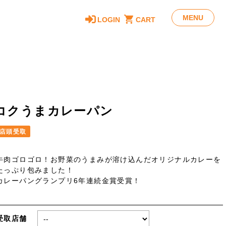
MENU
LOGIN
CART
コクうまカレーパン
店頭受取
牛肉ゴロゴロ！お野菜のうまみが溶け込んだオリジナルカレーを
たっぷり包みました！
カレーパングランプリ6年連続金賞受賞！
受取店舗