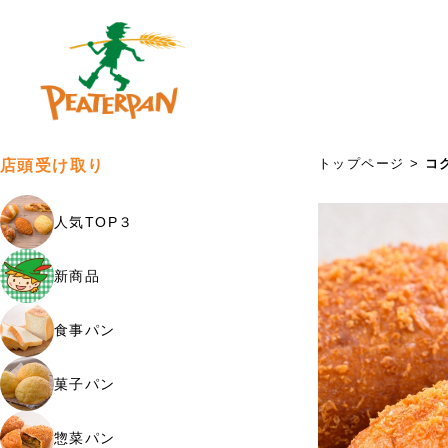
トップページ
>
コ
店頭受け取り
人気TOP３
新商品
食事パン
菓子パン
惣菜パン