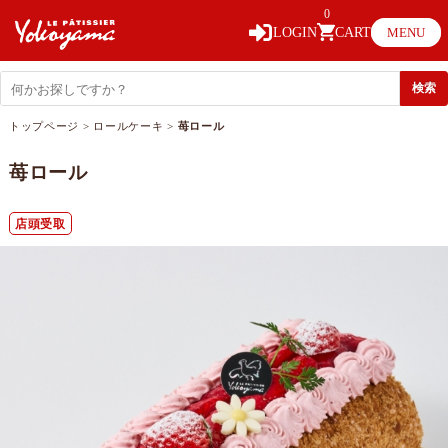
0
LOGIN
CART
MENU
トップページ
>
ロールケーキ
>
苺ロール
苺ロール
店頭受取