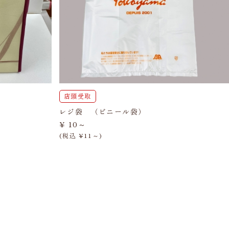
店頭受取
レジ袋 （ビニール袋）
¥ 10～
(税込 ¥11～)