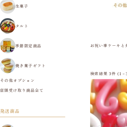
生菓子
タルト
お祝い事ケーキと
季節限定商品
焼き菓子ギフト
検索結果
3
件 (1－
その他オプション
店頭受け取り商品全て
発送商品