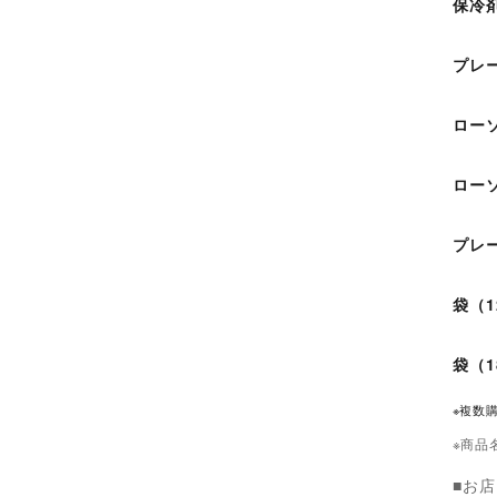
保冷
プレ
ロー
ロー
プレ
袋（1
袋（1
※複数
※商品
■お