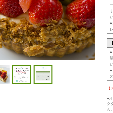
【
●
ク
ん