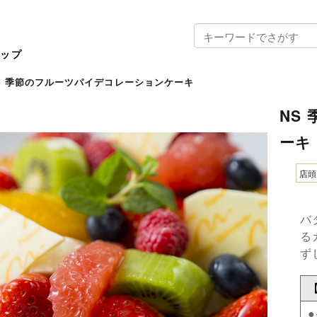
ョップ
S 季節のフルーツパイデコレーションケーキ
NS
ーキ
店
バ
る
ず