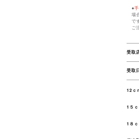
●
手
場
で
ご
受取
受
12
1５
1８