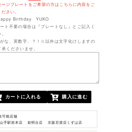
セージプレートをご希望の方はこちらに内容をご
ください。
ppy Birthday YUKO
レート不要の場合は『プレートなし』とご記入く
い。
らがな、英数字、？！☆以外は文字化けしますの
了承くださいませ。
カートに入れる
購入に進む
取可能店舗
井山手駅前本店 欽明台店 京阪百貨店くずは店