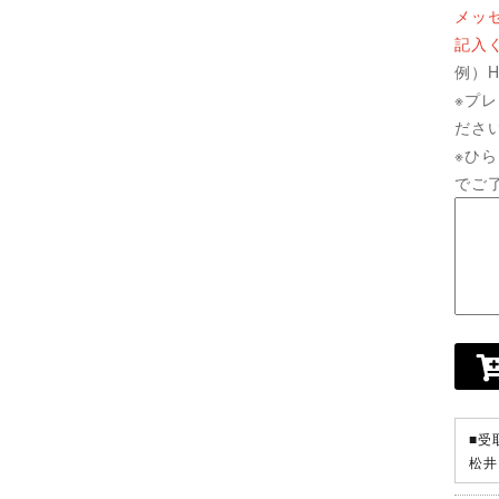
メッ
記入
例）Ha
※プ
ださ
※ひ
でご
■受
松