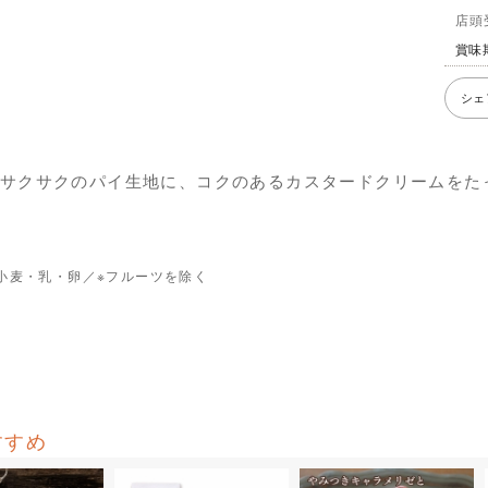
店頭
賞味
シェ
サクサクのパイ生地に、コクのあるカスタードクリームをた
小麦・乳・卵／※フルーツを除く
名
名
名
すすめ