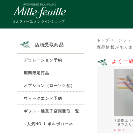
ミルフィーユ オンラインショップ
トップページ
>
>
店頭受取商品
商品情報があり
よく一
デコレーション予約
期間限定商品
オプション（ローソク他）
ウィークエンド予約
ギフト・焼菓子店頭受取一覧
２袋以上【
└人気NO.1 ポルポローネ
（６本入り
¥ 100