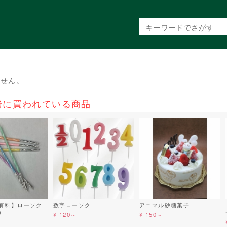
ません。
緒に買われている商品
有料】ローソク
数字ローソク
アニマル砂糖菓子
）
¥ 120～
¥ 150～