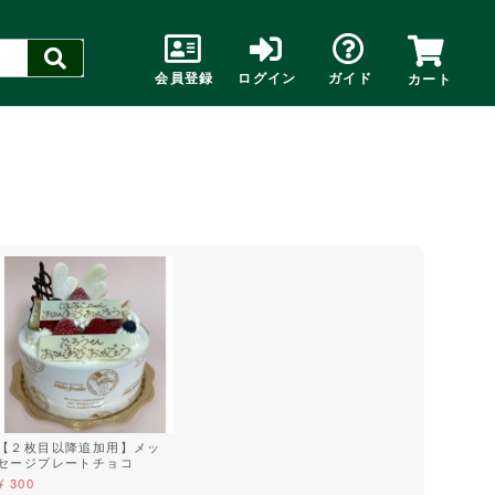
会員登録
ログイン
ガイド
カート
【２枚目以降追加用】メッ
セージプレートチョコ
¥ 300