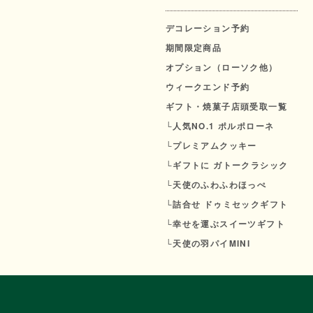
デコレーション予約
期間限定商品
オプション（ローソク他）
ウィークエンド予約
ギフト・焼菓子店頭受取一覧
└人気NO.1 ポルポローネ
└プレミアムクッキー
└ギフトに ガトークラシック
└天使のふわふわほっぺ
└詰合せ ドゥミセックギフト
└幸せを運ぶスイーツギフト
└天使の羽パイMINI