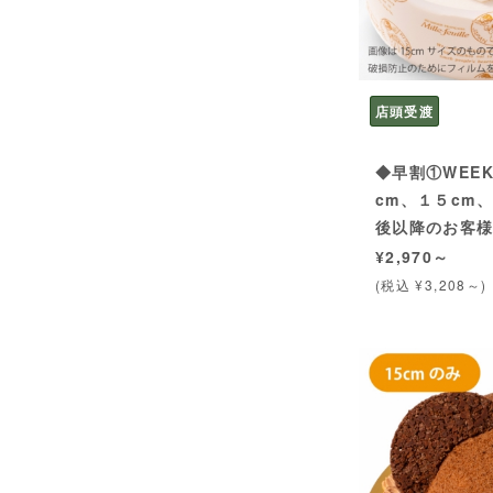
店頭受渡
◆早割①WEE
cm、１５cm
後以降のお客
¥2,970～
(税込 ¥3,208～)