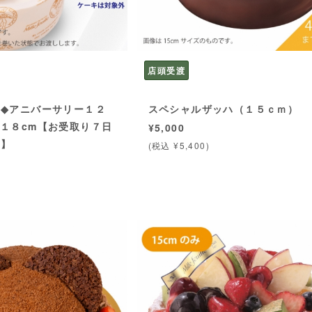
店頭受渡
K◆アニバーサリー１２
スペシャルザッハ（１５ｃｍ）
、１８cm【お受取り７日
¥5,000
様】
(税込 ¥5,400)