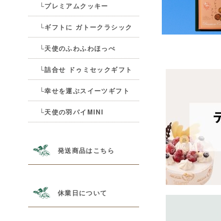
└プレミアムクッキー
└ギフトに ガトークラシック
└天使のふわふわほっぺ
└詰合せ ドゥミセックギフト
└幸せを運ぶスイーツギフト
└天使の羽パイMINI
発送商品はこちら
休業日について