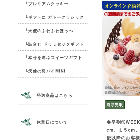
└プレミアムクッキー
└ギフトに ガトークラシック
└天使のふわふわほっぺ
└詰合せ ドゥミセックギフト
└幸せを運ぶスイーツギフト
└天使の羽パイMINI
発送商品はこちら
店頭受取
◆早割①WEE
休業日について
cm、１５cm
後以降のお客