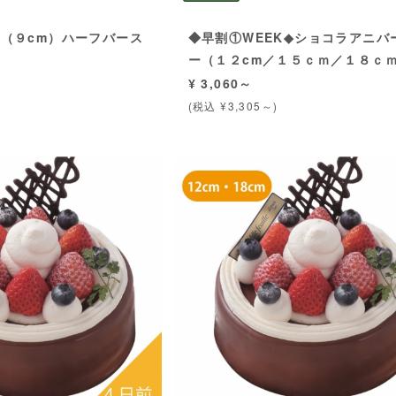
（９cm）ハーフバース
◆早割①WEEK◆ショコラアニバ
ー（１２cm／１５ｃｍ／１８ｃ
¥ 3,060～
(税込 ¥3,305～)