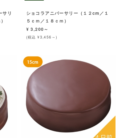
ーサリ
ショコラアニバーサリー（１２cm／１
ｍ）
５ｃｍ／１８ｃｍ）
¥ 3,200～
(税込 ¥3,456～)