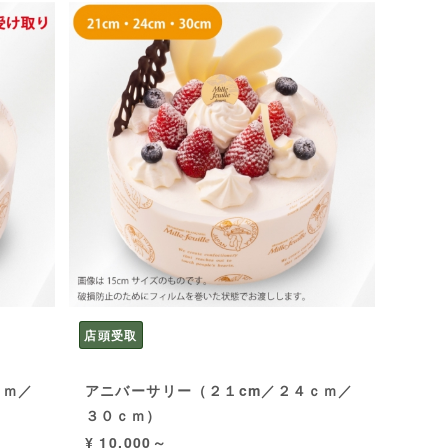
店頭受取
ｃｍ／
アニバーサリー（２１cm／２４ｃｍ／
３０ｃｍ）
¥ 10,000～