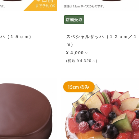
店頭受取
ッハ（１５ｃｍ）
スペシャルザッハ（１２ｃｍ／１
ｍ）
¥ 4,000～
(税込 ¥4,320～)