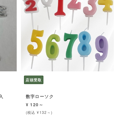
店頭受取
入
数字ローソク
¥ 120～
(税込 ¥132～)