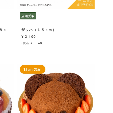
店頭受取
８ｃ
ザッハ（１５ｃｍ）
¥ 3,100
(税込 ¥3,348)