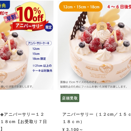
店頭受取
K◆アニバーサリー１２
アニバーサリー（１２cm／１５
、１８cm【お受取り７日
１８ｃｍ）
様】
¥ 3,100～