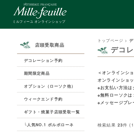
ミルフィーユ オンラインショップ
トップページ
>
デ
店頭受取商品
デコレ
デコレーション予約
＜オンラインシ
期間限定商品
オンラインショ
オプション（ローソク他）
※お支払い方法は
※無料ローソクは
ウィークエンド予約
※メッセージプレ
ギフト・焼菓子店頭受取一覧
検索結果
23
件 (
└人気NO.1 ポルポローネ