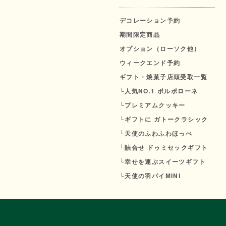
デコレーション予約
期間限定商品
オプション（ローソク他）
ウィークエンド予約
ギフト・焼菓子店頭受取一覧
└人気NO.1 ポルポローネ
└プレミアムクッキー
└ギフトに ガトークラシック
└天使のふわふわほっぺ
└詰合せ ドゥミセックギフト
└幸せを運ぶスイーツギフト
└天使の羽パイMINI