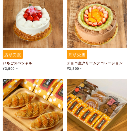
店頭受渡
店頭受渡
いちごスペシャル
チョコ生クリームデコレーション
¥3,900～
¥3,800～