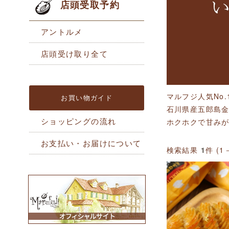
店頭受取予約
アントルメ
店頭受け取り全て
マルフジ人気No
お買い物ガイド
石川県産五郎島金
ショッピングの流れ
ホクホクで甘み
お支払い・お届けについて
検索結果
1
件 (1