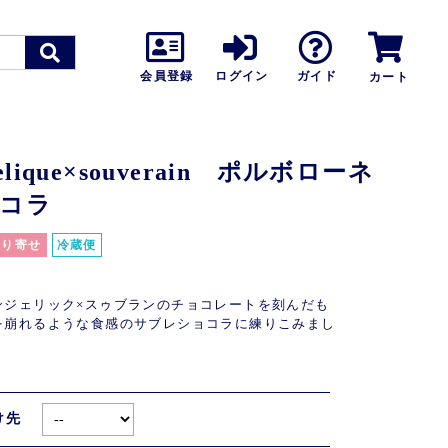
会員登録
ログイン
ガイド
カート
elique×souverain ポルボローネ
コラ
取り寄せ
冷蔵便
ンジェリック×スゥブランのチョコレートを刻んだも
を崩れるような食感のサブレショコラに練りこみまし
。
け先