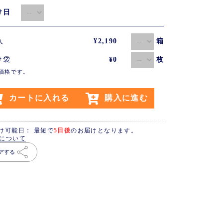
届け日
箱
粒入
¥2,190
枚
け袋
¥0
価格です。
カートに入れる
購入に進む
け可能日： 最短で
5日後
のお届けとなります。
について
アする