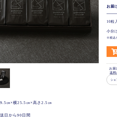
お
10
小分
※税込
お届
送料
シェ
.5㎝×横25.5㎝×高さ2.5㎝
送日から90日間