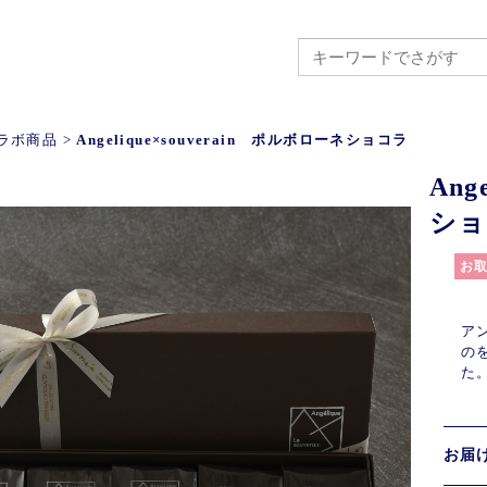
ラボ商品
>
Angelique×souverain ポルボローネショコラ
Ang
ショ
お
ア
の
た
お届