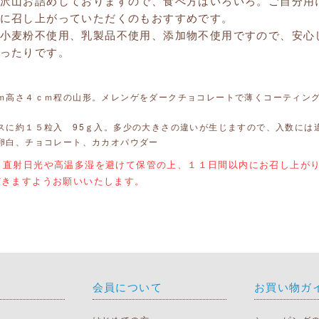
沢山お詰めしておりますので、食べ方はいろいろ。ご自分用
に召し上がっていただくのもおすすめです。
小麦粉不使用、乳製品不使用、添加物不使用ですので、安心
ったりです。
ｍ高さ４ｃｍ程の山形。メレンゲをダークチョコレートで薄くコーティン
スに約１５粒入 95ｇ入。多少の大きさの違いが生じますので、入数には
卵白、チョコレート、カカオパウダー
、直射日光や高温多湿を避けて保管の上、１１日間以内にお召し上が
だきますようお願いいたします。
り
会員について
お買い物ガ