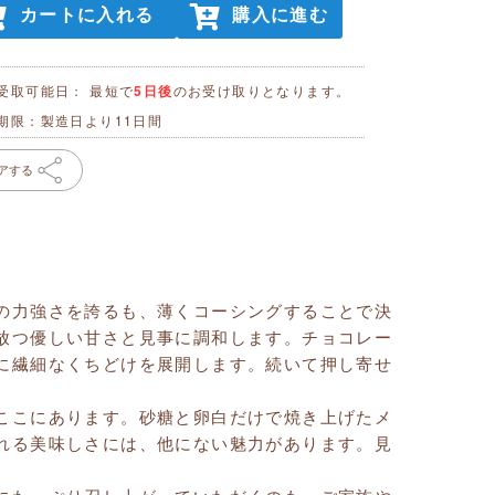
カートに入れる
購入に進む
受取可能日： 最短で
5日後
のお受け取りとなります。
期限：製造日より11日間
アする
の力強さを誇るも、薄くコーシングすることで決
放つ優しい甘さと見事に調和します。チョコレー
に繊細なくちどけを展開します。続いて押し寄せ
ここにあります。砂糖と卵白だけで焼き上げたメ
れる美味しさには、他にない魅力があります。見