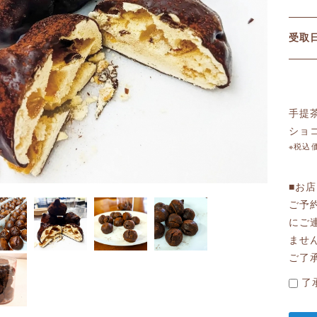
受
手提
ショ
※税込
■お
ご予
にご
ませ
ご了
了