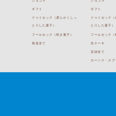
ショコラ
ショコラ
ギフト
ギフト
ドゥミセック（柔らかくしっ
ドゥミセック（
とりした菓子）
とりした菓子）
フールセック（乾き菓子）
フールセック（
発送全て
生ケーキ
店頭全て
ローソク・スプ