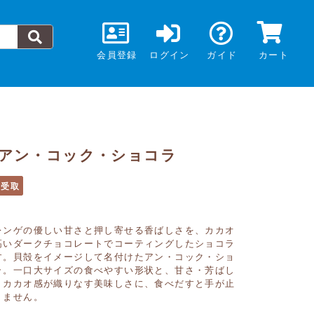
会員登録
ログイン
ガイド
カート
アン・コック・ショコラ
頭受取
レンゲの優しい甘さと押し寄せる香ばしさを、カカオ
高いダークチョコレートでコーティングしたショコラ
す。貝殻をイメージして名付けたアン・コック・ショ
ラ。一口大サイズの食べやすい形状と、甘さ・芳ばし
・カカオ感が織りなす美味しさに、食べだすと手が止
りません。