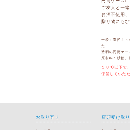
円筒ケースに
ご友人と一緒
お酒不使用、
贈り物にもぴ
一粒：直径４ｃ
た。
透明の円筒ケー
原材料：砂糖、
１８℃以下で
保管していた
お取り寄せ
店頭受け取