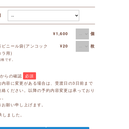
取日
個
¥1,600
枚
茶ビニール袋(アンコック
¥20
コラ用)
価格です。
店からの確認
必須
約内容に変更がある場合は、受渡日の3日前まで
連絡ください。以降の予約内容変更は承っており
ん。
承お願い申し上げます。
承しました。