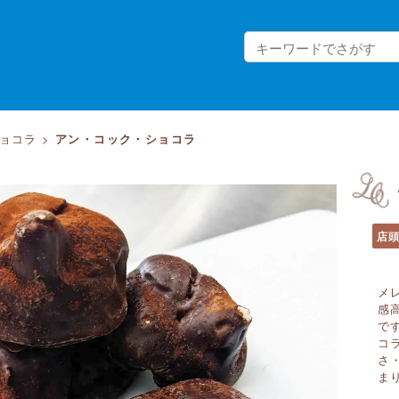
ョコラ
>
アン・コック・ショコラ
店
メ
感
で
コ
さ
ま