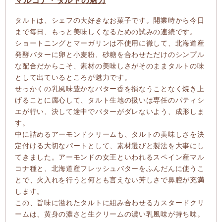
タルトは、シェフの大好きなお菓子です。開業時から今日
まで毎日、もっと美味しくなるための試みの連続です。
ショートニングとマーガリンは不使用に徹して、北海道産
発酵バターに卵と小麦粉、砂糖を合わせただけのシンプル
な配合だからこそ、素材の美味しさがそのままタルトの味
として出ているところが魅力です。
せっかくの乳風味豊かなバター香を損なうことなく焼き上
げることに腐心して、タルト生地の扱いは専任のパティシ
エが行い、決して途中でバターがダレないよう、成形しま
す。
中に詰めるアーモンドクリームも、タルトの美味しさを決
定付ける大切なパートとして、素材選びと製法を大事にし
てきました。アーモンドの女王といわれるスペイン産マル
コナ種と、北海道産フレッシュバターをふんだんに使うこ
とで、火入れを行うと何とも言えない芳しさで鼻腔が充満
します。
この、旨味に溢れたタルトに組み合わせるカスタードクリ
ームは、黄身の濃さと生クリームの濃い乳風味が持ち味。