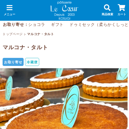
メニュー
商品検索
カート
お取り寄せ：
ショコラ
ギフト
ドゥミセック（柔らかくしっと
トップページ
>
マルコナ・タルト
マルコナ・タルト
お取り寄せ
冷蔵便