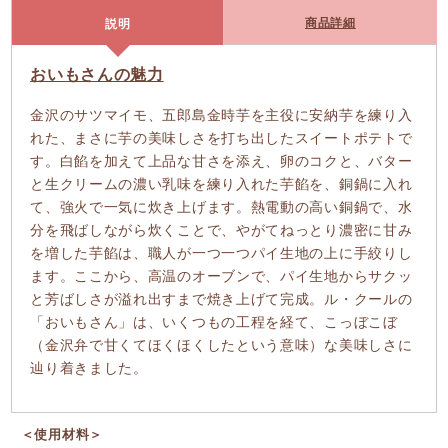
商品詳細
説明
おいもさんの魅力
金沢のサツマイモ、五郎島金時芋を主役に安納芋を練り入
れた、まさに芋の美味しさを打ち出したスイートポテトで
す。白餡を加えて上品な甘さを添え、卵のコクと、バター
と生クリームの濃い乳味を練り入れた芋餡を、銅鍋に入れ
て、強火で一気に炊き上げます。熱電動の高い銅鍋で、水
分を飛ばしながら炊くことで、やがてねっとり濃密に甘み
を増した芋餡は、職人が一つ一つパイ生地の上に手絞りし
ます。ここから、高温のオーブンで、パイ生地からサクッ
と芳ばしさが溢れ出すまで焼き上げて完成。ル・クールの
「おいもさん」は、いくつもの工程を経て、こっぼこぼ
（金沢弁で甘くてほくほくしたという意味）な美味しさに
辿り着きました。
＜使用材料＞