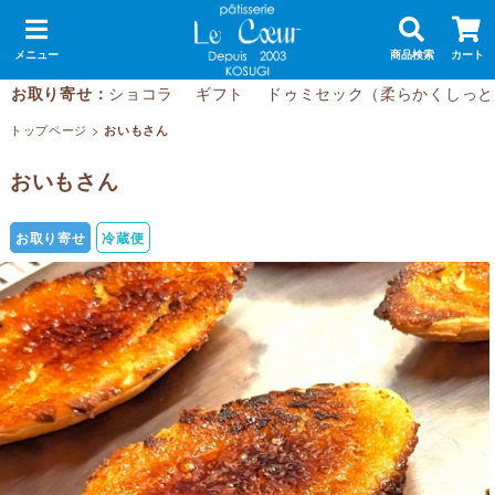
メニュー
商品検索
カート
お取り寄せ：
ショコラ
ギフト
ドゥミセック（柔らかくしっと
トップページ
>
おいもさん
おいもさん
お取り寄せ
冷蔵便