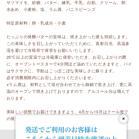
サツマイモ、砂糖、バター、練乳、牛乳、白餡、クリーム、卵、
水あめ、小麦粉、塩、ラム酒、バニラビーンズ
特定原材料：卵・乳成分・小麦
たっぷりの発酵バターの旨味は、焼き上がった後も持続します。
この美味しさを召し上がっていただくために、直射日光、高温多
湿を避けて冷暗所で保管をお願いいたします。
26℃以上の室温では冷蔵庫に保管いただき、お召し上がりの際
に、オーブントースターで4分間ほど温めていただきますと、パイ
はサクサクに、芋餡はこっぼこぼな美味しさに蘇ります。
必ず消費期限内にお召し上がりくださいませ。
※ラム酒は、材料として混ぜ合わせてから銅鍋で炊き上げ、更に高
温のオーブンで焼き上げておりますので、アルコール分は飛んで
おります。
美味しい状態でお届けできますよう、4月から10月はクール便で
の発送となります。
×