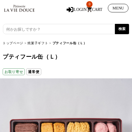
0
MENU
LOGIN
CART
トップページ
>
焼菓子ギフト
>
プティフール缶（Ｌ）
プティフール缶（Ｌ）
お取り寄せ
通常便