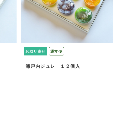
お取り寄せ
通常便
瀬戸内ジュレ １２個入