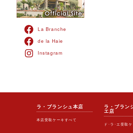
La Branche
de la Haie
Instagram
ラ・ブランシュ本店
ラ・ブランシ
エ店
本店受取ケーキすべて
ド･ラ･エ受取