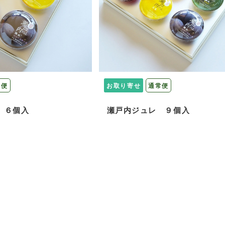
常便
お取り寄せ
通常便
 ６個入
瀬戸内ジュレ ９個入