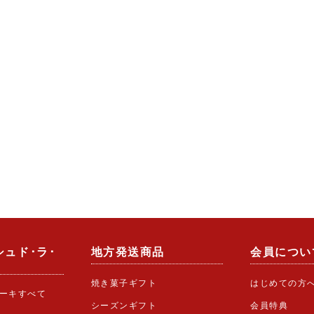
ュド･ラ･
地方発送商品
会員につい
焼き菓子ギフト
はじめての方
ケーキすべて
シーズンギフト
会員特典