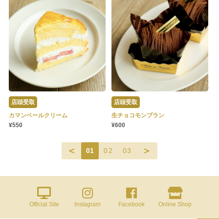
店頭受取
店頭受取
カマンベールクリーム
生チョコモンブラン
¥550
¥600
＜
＞
01
02
03
Official Site
Instagram
Facebook
Online Shop