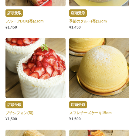
店頭受取
店頭受取
フルーツBOX(苺)23cm
季節のタルト(苺)12cm
¥1,450
¥1,450
店頭受取
店頭受取
プチシフォン(苺)
スフレチーズケーキ15cm
¥1,500
¥1,500