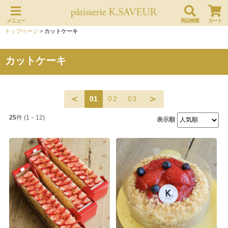
メニュー
商品検索
カート
トップページ
>
カットケーキ
カットケーキ
＜
＞
01
02
03
25
件 (1－12)
表示順