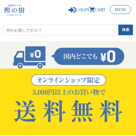
0
MENU
LOGIN
CART