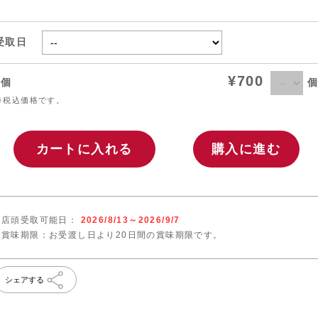
受取日
¥700
個
1個
※税込価格です。
カートに入れる
購入に進む
店頭受取可能日：
2026/8/13～2026/9/7
賞味期限：お受渡し日より20日間の賞味期限です。
シェアする