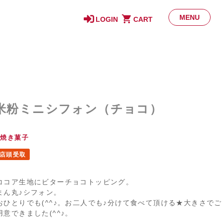
MENU
LOGIN
CART
米粉ミニシフォン（チョコ）
焼き菓子
店頭受取
ココア生地にビターチョコトッピング。
まん丸♪シフォン。
おひとりでも(^^♪。お二人でも♪分けて食べて頂ける★大きさでご
用意できました(^^♪。