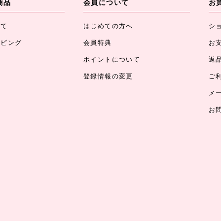
商品
会員について
お
べて
はじめての方へ
シ
ッピング
会員特典
お
ポイントについて
返
登録情報の変更
ご
メ
お