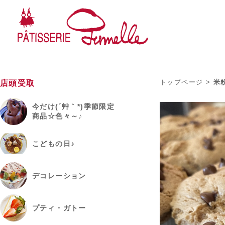
トップページ
>
米
店頭受取
今だけ(´艸｀*)季節限定
商品☆色々～♪
こどもの日♪
デコレーション
プティ・ガトー