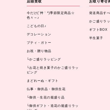
店頭受取
お取り寄せ
今だけ(´艸｀*)季節限定商品☆
発送商品す
色々～♪
かご盛りラ
こどもの日♪
ギフトBOX
デコレーション
半生菓子
プティ・ガトー
お祝・贈り物品
└かご盛りラッピング
└お花と焼き菓子のかご盛りラッ
ピング
まどれーぬ・ギフト
仏事・御供品・御供生花
└御供・生花の籠盛り品
└御供ギフト・造花の籠盛りラッ