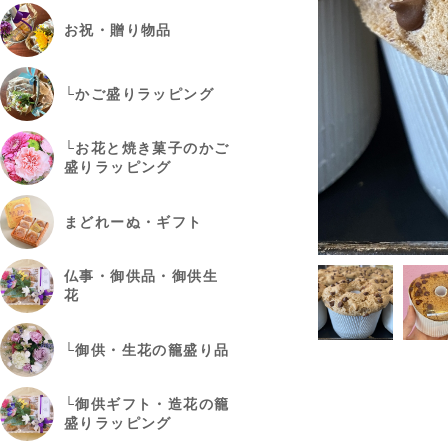
お祝・贈り物品
└かご盛りラッピング
└お花と焼き菓子のかご
盛りラッピング
まどれーぬ・ギフト
仏事・御供品・御供生
花
└御供・生花の籠盛り品
└御供ギフト・造花の籠
盛りラッピング