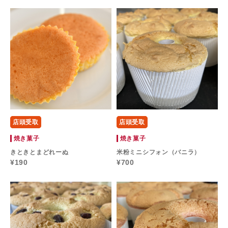
店頭受取
店頭受取
焼き菓子
焼き菓子
きときとまどれーぬ
米粉ミニシフォン（バニラ）
¥190
¥700