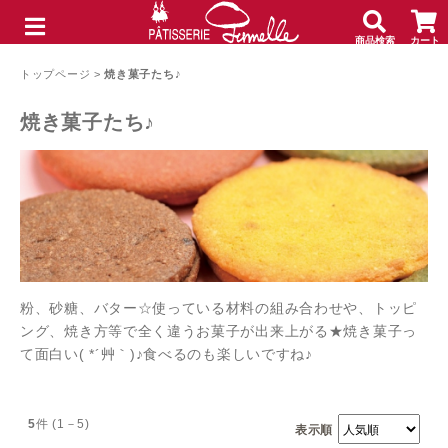
商品検索
カート
メニュー
トップページ
>
焼き菓子たち♪
焼き菓子たち♪
粉、砂糖、バター☆使っている材料の組み合わせや、トッピ
ング、焼き方等で全く違うお菓子が出来上がる★焼き菓子っ
て面白い( *´艸｀)♪食べるのも楽しいですね♪
5
件 (1－5)
表示順