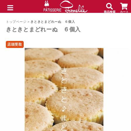
商品検索
カート
メニュー
トップページ
>
きときとまどれーぬ ６個入
きときとまどれーぬ ６個入
店頭受取