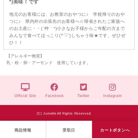
*)美味！です
地元のお客様には、お教室のおやつに♪ 学校帰りのおや
つに♪ 県内外の出張先のお客様へ☆帰省されたご家族へ
のお土産に・・(´艸｀*)小さなお子様からご年配の方まで
みんなで食べてほっこり(*'▽')しちゃう味★です。ぜひぜ
ひ！！
【アレルギー物質】
乳・粉・卵・アーモンド 使用しています。
Official Site
Facebook
Twitter
Instagram
(C) Jumelle All Rights Reserved.
商品情報
受取日
カートボタンへ