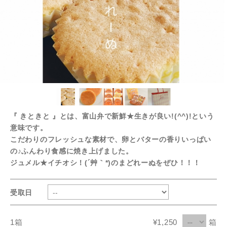
『 きときと 』とは、富山弁で新鮮★生きが良い!(^^)!という
意味です。
こだわりのフレッシュな素材で、卵とバターの香りいっぱい
の♪ふんわり食感に焼き上げました。
ジュメル★イチオシ！(´艸｀*)のまどれーぬをぜひ！！！
受取日
1箱
¥1,250
箱