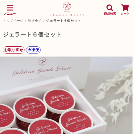
メニュー
商品検索
カート
トップページ
>
発送全て
>
ジェラート６個セット
ジェラート６個セット
お取り寄せ
冷凍便