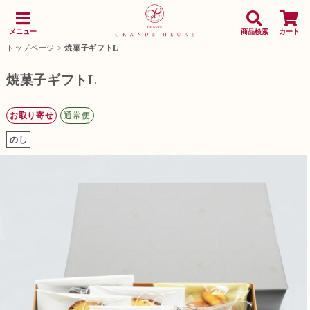
メニュー
商品検索
カート
トップページ
>
焼菓子ギフトL
焼菓子ギフトL
お取り寄せ
通常便
のし