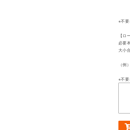
〇th
※不
【ロ
必要
大小
（例
※不