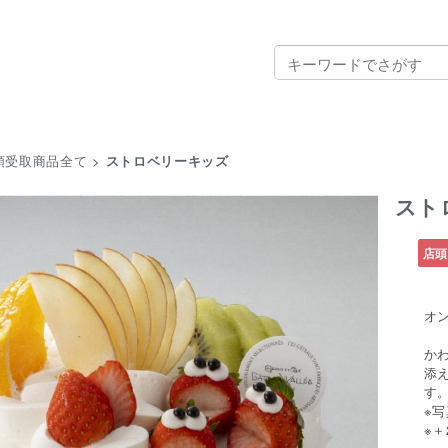
頭受取商品全て
>
ストロベリーキッズ
スト
店頭
オ
か
添
す
※写
※