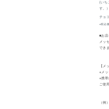
(い
す。
チョ
※税込
■お
メッ
でき
【メ
※メ
※携
ご使
（例）
〇〇