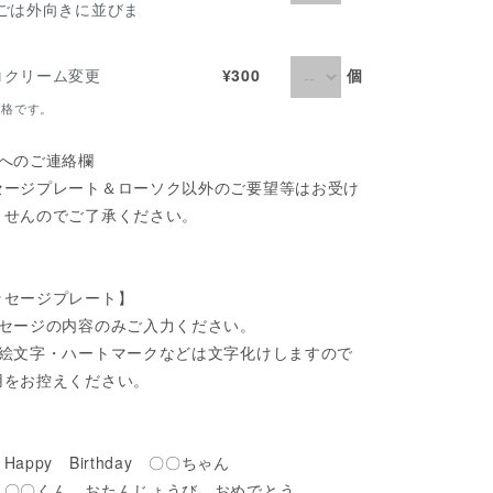
ちごは外向きに並びま
）
個
コクリーム変更
¥300
価格です。
店へのご連絡欄
セージプレート＆ローソク以外のご要望等はお受け
ませんのでご了承ください。
ッセージプレート】
ッセージの内容のみご入力ください。
帯絵文字・ハートマークなどは文字化けしますので
用をお控えください。
Happy Birthday 〇〇ちゃん
くん おたんじょうび おめでとう