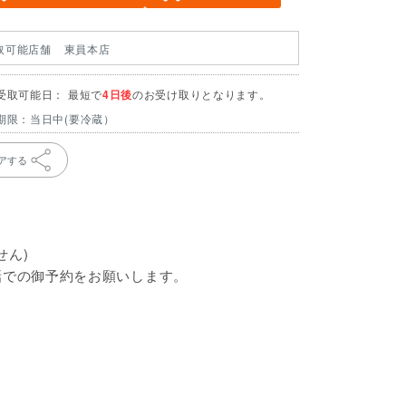
取可能店舗
東員本店
受取可能日： 最短で
4日後
のお受け取りとなります。
期限：当日中(要冷蔵）
アする
せん)
話での御予約をお願いします。