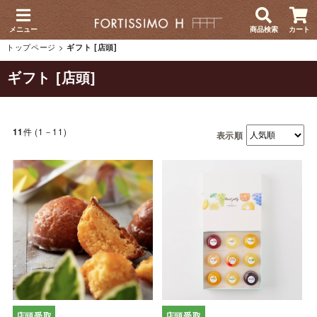
メニュー
商品検索
カート
トップページ
>
ギフト [店頭]
ギフト [店頭]
件 (1－11)
11
表示順
店頭受取
店頭受取