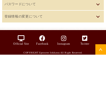
店頭受け取り商品のご注文でポイントを貯めるには、お店で
メールアドレスは、お店からの連絡だけでなく、会員として
け先は、「お届け先」入力画面で「お届け先一覧」から簡単
パスワードについて
＜お取り寄せ商品の場合＞
ショップカードの申し込みが必要になります。
ログインするときに、ご本人であることを確認するために必
に選択できるようになります。 お届け先の住所などを変更し
ご注文額500円（送料・代引手数料を除く）ごとに1ポイント
パスワードは、ログインの際に認証をするために必要になり
詳しくは「
ポイントについて
」をご覧ください。
要になります。必ずご本人のメールアドレスをお使いくださ
登録情報の変更について
たい場合には、以下の手順で行ってください。
加算され、30ポイント貯まると500円割引となります。
ます。 登録したパスワードはご自身で管理し、忘れないよう
い。 携帯電話からのご利用には対応しておりません。登録に
・ログイン後、「アカウントサービス ( こんにちは〇〇さん )
オンラインショップでの商品ご注文の際に、ご住所や連絡先
お店で発行されたショップカードをお持ちの方は、 ショップ
にしてください。 もしもパスワードがわからなくなってしま
はパソコンまたはスマートフォンで利用できるメールアドレ
ポイント連動について
」 > 「お届け先一覧の編集」を選んでください。
などの情報を変更すると、変更後の内容が、会員登録情報と
カードの裏面に記載された 【会員番号】か【バーコード】の
った場合は、ログイン画面下部の「パスワードをお忘れの場
お店で発行されたショップカードをお持ちの方は、 ショップ
スをお使いください。 お使いのメールアドレスを変更された
・登録済みのお届け先の一覧が表示されますので、「お名
して自動的に記録されます。 会員登録情報をアカウントサー
どちらか１つをご注文時にご入力することで、ご注文した分
合はこちら」をクリックしてください。
Official Site
Facebook
Instagram
Twitter
カードの裏面に記載された 【会員番号】か【バーコード】の
場合は、変更前のアドレスでログイン後、「アカウントサー
前」の項をクリックしてください。
ビス ( こんにちは〇〇さん ) から変更する場合は、以下の手
のポイントをお店のポイントに合算できます。
どちらか１つをお買い物時にご入力することで、お買い物し
ビス ( こんにちは〇〇さん ) 」 > 「メールアドレス/パスワー
COPYRIGHT Eprouver Ishikawa All Right Reserved.
・お届け先の編集画面が表示されますので、必要な変更を入
順で行ってください。
「お支払方法」ページで使用するポイントをご指定くださ
た分のポイントをお店のポイントに合算できます。
ド変更」を選び、新しいアドレスに変更してください。
力し、「次へ進む」を押してください。
・ログイン後、「アカウントサービス ( こんにちは〇〇さん )
い。
詳しくは「
ポイントについて
」をご覧ください。
・確認画面が表示されますので、変更内容を確認のうえ「登
」 > 「各種登録情報の変更」を選んでください。
録する」ボタンを押してください。
・登録情報の編集画面が表示されますので、必要な変更を入
＜店頭受け取り商品の場合＞
面倒な住所入力が不要
力し、「次へ進む」を押してください。
ポイントを貯めるには、本オンラインショップでの会員登録
登録した住所などのお客様情報が自動で表示されるようにな
・確認画面が表示されますので、変更内容を確認のうえ「登
と、お店でショップカードの申し込みが必要になります。
りますので、お買い物のたびに入力する手間が不要になりま
録する」ボタンを押してください。
ショップカードの裏面に記載された 【会員番号】か【バーコ
す。
ード】のどちらか１つをご注文時にご入力することで、ご注