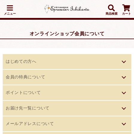
メニュー
商品検索
カート
オンラインショップ会員について
はじめての方へ
本オンラインショップでは、お買い物が便利でお得になる会
会員の特典について
員システムをご用意しています。
ためて使ってお得なポイント割引
会員登録は無料で、年会費もかかりません。
ポイントについて
本オンラインショップに会員登録された方だけが利用できる
詳しくは、「
会員の特典について
」をご覧ください。
ポイントシステムの概要
お届け先一覧について
お得なポイントシステムです。
本オンラインショップに会員登録された方だけが利用できる
お取り寄せ商品をご注文するとポイントが貯まり、貯めたポ
お買い物の際に、ご注文者と異なるお届け先を入力すると、
メールアドレスについて
お得なポイントシステムです。
イントはお買い物のときに割引に利用する事ができます。
自動的に「お届け先一覧」に登録されます。 登録されたお届