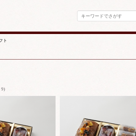
フト
9)