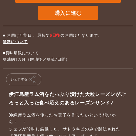
購入に進む
■ お届け可能日： 最短で
5日後
のお届けとなります。
送料について
■賞味期限について
冷凍約1カ月（解凍後／冷蔵7日間）
シェアする
伊江島産ラム酒をたっぷり漬けた大粒レーズンがご
ろっと入った食べ応えのあるレーズンサンド♪
沖縄産ラム酒を使ったお菓子を作りたいという想いか
ら・・・
シェフが吟味し厳選した、サトウキビのみで製法された
『伊江島産ラム酒／サンタマリア・ゴールド』