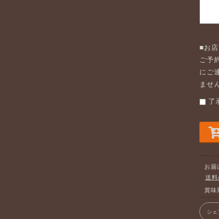
■お
ご予
にご
ませ
了
お届
送料
賞味
シェ