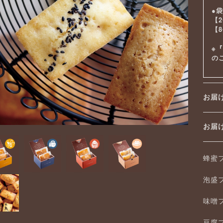
●
【
【
※
の
お届
お
蜂蜜
泡盛
味噌
豆腐