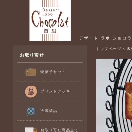
デザート ラボ ショコ
トップページ
>
S
お取り寄せ
焼菓子セット
プリントクッキー
冷凍商品
お取り寄せ商品全て