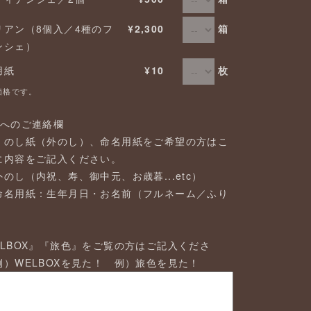
箱
リアン（8個入／4種のフ
¥2,300
ンシェ）
枚
用紙
¥10
価格です。
店へのご連絡欄
、のし紙（外のし）、命名用紙をご希望の方はこ
に内容をご記入ください。
のし（内祝、寿、御中元、お歳暮...etc）
命名用紙：生年月日・お名前（フルネーム／ふり
）
ELBOX』『旅色』をご覧の方はご記入くださ
例）WELBOXを見た！ 例）旅色を見た！