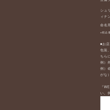
シュ
ィナ
命名
※税込
■お
包装
ちら
例）外
例）
がな
『W
い。