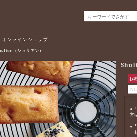
ラ オンラインショップ
hulien（シュリアン）
Shu
お
の
●
方
●
お