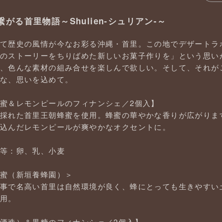
がる首里物語～Shulien-シュリアン-～
て歴史の風情が今なお彩る沖縄・首里。この地でデザートラ
のストーリーをちりばめた新しいお菓子作りを」という思いが「
、色んな素材の組み合せを楽しんで欲しい。そして、それが
な、思いを込めて。
蜜＆レモンピールのフィナンシェ／2個入】
採れた首里王朝蜂蜜を使用。蜂蜜の華やかな香りが広がりま
込んだレモンピールが爽やかなオクセントに。
等：卵、乳、小麦
蜜（新垣養蜂園）＞
事で名高い首里は自然環境が良く、蜂にとっても生きやすい
用。
酒造）＆黒糖のフィナンシェ／2個入】