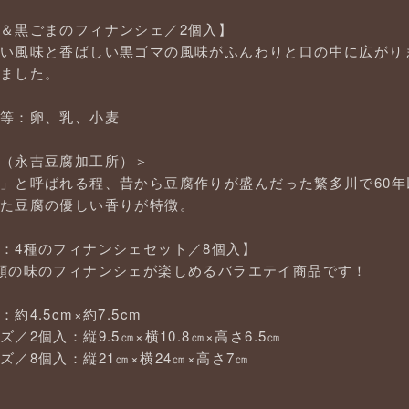
＆黒ごまのフィナンシェ／2個入】
い風味と香ばしい黒ゴマの風味がふんわりと口の中に広がり
ました。
等：卵、乳、小麦
（永吉豆腐加工所）＞
」と呼ばれる程、昔から豆腐作りが盛んだった繁多川で60年
た豆腐の優しい香りが特徴。
：4種のフィナンシェセット／8個入】
類の味のフィナンシェが楽しめるバラエテイ商品です！
4.5cm×約7.5cm
2個入：縦9.5㎝×横10.8㎝×高さ6.5㎝
／8個入：縦21㎝×横24㎝×高さ7㎝