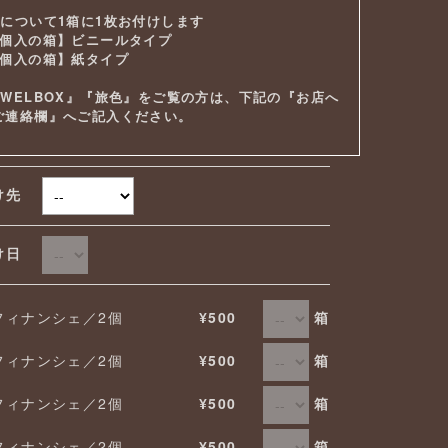
袋について1箱に1枚お付けします
2個入の箱】ビニールタイプ
8個入の箱】紙タイプ
『WELBOX』『旅色』をご覧の方は、下記の『お店へ
ご連絡欄』へご記入ください。
け先
届け日
箱
フィナンシェ／2個
¥500
箱
フィナンシェ／2個
¥500
箱
フィナンシェ／2個
¥500
箱
フィナンシェ／2個
¥500