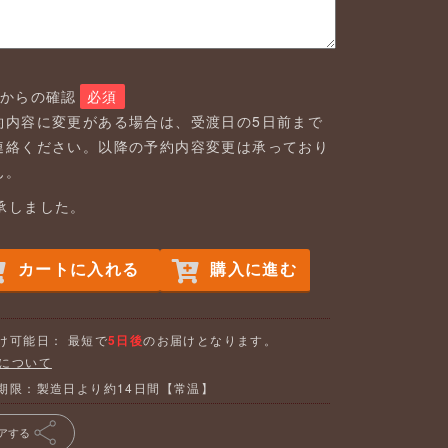
店からの確認
必須
約内容に変更がある場合は、受渡日の5日前まで
連絡ください。以降の予約内容変更は承っており
ん。
承しました。
カートに入れる
購入に進む
け可能日： 最短で
5日後
のお届けとなります。
について
期限：製造日より約14日間【常温】
アする