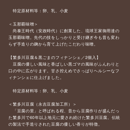
特定原材料等：卵、乳、小麦
＜玉那覇味噌＞
尚泰王時代（安政時代）に創業した、琉球王家御用達の
玉那覇味噌。先代の技をしっかりと受け継ぎ今も昔も変わ
らず手造りの麹から育て上げたこだわり味噌。
【繁多川豆腐＆黒ごまのフィナンシェ／2個入】
豆腐の優しい風味と香ばしい黒ゴマの風味がふんわりと
口の中に広がります。甘さ控えめでさっぱりヘルシーなフ
ィナンシェに仕上げました。
特定原材料等：卵、乳、小麦
＜繁多川豆腐（永吉豆腐加工所）＞
「豆腐の里」と呼ばれる程、昔から豆腐作りが盛んだっ
た繁多川で60年以上地元に愛され続けた繁多川豆腐。伝統
の製法で手造りされた豆腐の優しい香りが特徴。