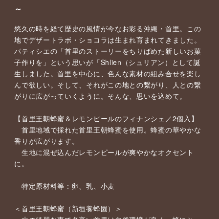
～
悠久の時を経て歴史の風情が今なお彩る沖縄・首里。この
地でデザートラボ・ショコラは生まれ育まれてきました。
パティシエの「首里のストーリーをちりばめた新しいお菓
子作りを」という思いが「Shlien（シュリアン）として誕
生しました。首里を中心に、色んな素材の組み合せを楽し
んで欲しい。そして、それがこの地との繋がり、人との繋
がりに広がっていくように。そんな、思いを込めて。
【首里王朝蜂蜜＆レモンピールのフィナンシェ／2個入】
首里地域で採れた首里王朝蜂蜜を使用。蜂蜜の華やかな
香りが広がります。
生地に混ぜ込んだレモンピールが爽やかなオクセント
に。
特定原材料等：卵、乳、小麦
＜首里王朝蜂蜜（新垣養蜂園）＞