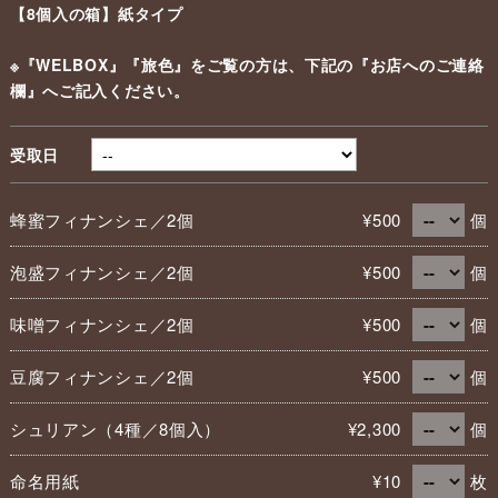
【8個入の箱】紙タイプ
※『WELBOX』『旅色』をご覧の方は、下記の『お店へのご連絡
欄』へご記入ください。
受取日
蜂蜜フィナンシェ／2個
¥500
個
泡盛フィナンシェ／2個
¥500
個
味噌フィナンシェ／2個
¥500
個
豆腐フィナンシェ／2個
¥500
個
シュリアン（4種／8個入）
¥2,300
個
命名用紙
¥10
枚