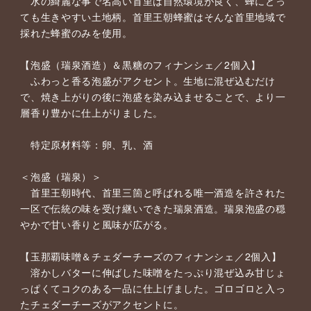
水の綺麗な事で名高い首里は自然環境が良く、蜂にとっ
ても生きやすい土地柄。首里王朝蜂蜜はそんな首里地域で
採れた蜂蜜のみを使用。
【泡盛（瑞泉酒造）＆黒糖のフィナンシェ／2個入】
ふわっと香る泡盛がアクセント。生地に混ぜ込むだけ
で、焼き上がりの後に泡盛を染み込ませることで、より一
層香り豊かに仕上がりました。
特定原材料等：卵、乳、酒
＜泡盛（瑞泉）＞
首里王朝時代、首里三箇と呼ばれる唯一酒造を許された
一区で伝統の味を受け継いできた瑞泉酒造。瑞泉泡盛の穏
やかで甘い香りと風味が広がる。
【玉那覇味噌＆チェダーチーズのフィナンシェ／2個入】
溶かしバターに伸ばした味噌をたっぷり混ぜ込み甘じょ
っぱくてコクのある一品に仕上げました。ゴロゴロと入っ
たチェダーチーズがアクセントに。