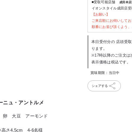
■受取可能店舗
成田本店
イオンスタイル成田店受取
【お願い】
ご来店順にお伺いしてお
順番にお並び頂くよう、
本日受付分の 店頭受取
ります。
※17時以降のご注文
賞味期限：当日中
シェアする
ーニュ・アントルメ
 卵 大豆 アーモンド
×高さ4.5cm 4-6名様