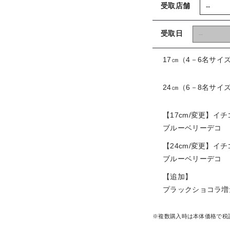
受取店舗
受取日
17㎝（4－6名サイ
24㎝（6－8名サイ
【17cm/変更】イ
ブルーベリーデコ
【24cm/変更】イ
ブルーベリーデコ
【追加】
プラックショコラ
※複数購入時は本体価格で税