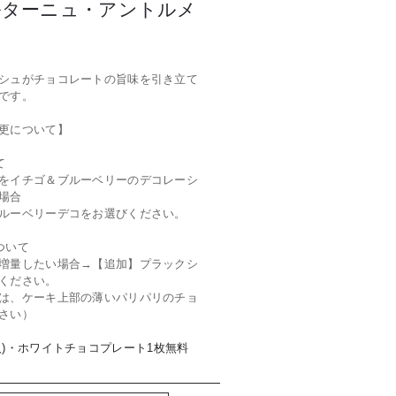
ルターニュ・アントルメ
シュがチョコレートの旨味を引き立て
です。
更について】
て
をイチゴ＆ブルーベリーのデコレーシ
場合
ルーベリーデコをお選びください。
ついて
増量したい場合→【追加】プラックシ
ください。
は、ケーキ上部の薄いパリパリのチョ
さい）
入)・ホワイトチョコプレート1枚無料