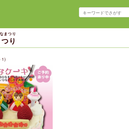
なまつり
まつり
－1)