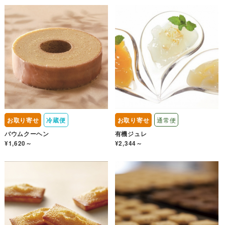
お取り寄せ
冷蔵便
お取り寄せ
通常便
バウムクーヘン
有機ジュレ
¥1,620～
¥2,344～