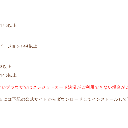
ン145以上
id) バージョン144以上
ン18以上
ン145以上
古いブラウザではクレジットカード決済がご利用できない場合が
るには下記の公式サイトからダウンロードしてインストールして