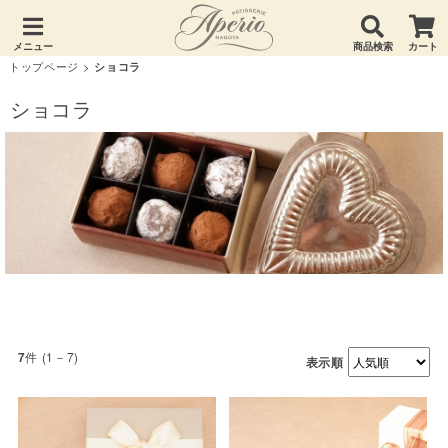
メニュー
商品検索
カート
トップページ
>
ショコラ
ショコラ
件 (1－7)
7
表示順