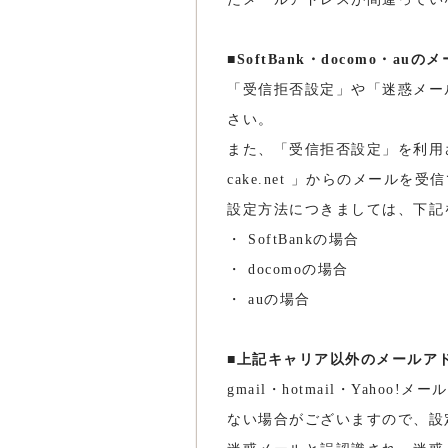
■SoftBank・docomo・
「受信拒否設定」や「迷惑メー
さい。
また、「受信拒否設定」を利用
cake.net 」からのメール
設定方法につきましては、下記
・
SoftBankの場合
・
docomoの場合
・
auの場合
■上記キャリア以外のメールア
gmail・hotmail・Ya
ない場合がございますので、設