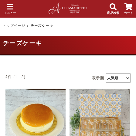
メニュー
商品検索
カート
トップページ
>
チーズケーキ
チーズケーキ
件 (1－2)
2
表示順