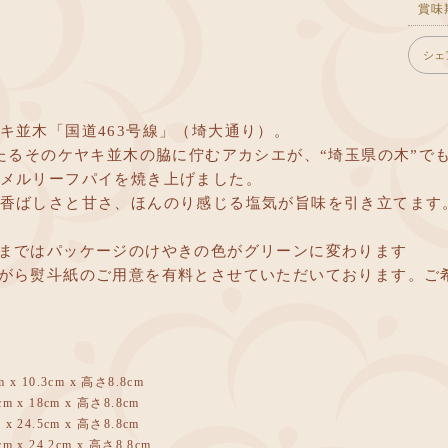
賞味
シェ
キ並木「国道463号線」（埼大通り）。
わたるそのケヤキ並木の脇に佇むアカシエが、“埼玉県の木”
メルリーフパイを焼き上げました。
香ばしさと甘さ、ほんのり感じる塩気が旨味を引き立てます
まではパッケージのけやきの色がグリーンに変わります
がら熨斗紙のご用意を有料とさせていただいております。ご
x 10.3cm x 高さ8.8cm
 x 18cm x 高さ8.8cm
 24.5cm x 高さ8.8cm
 x 24.2cm x 高さ8.8cm