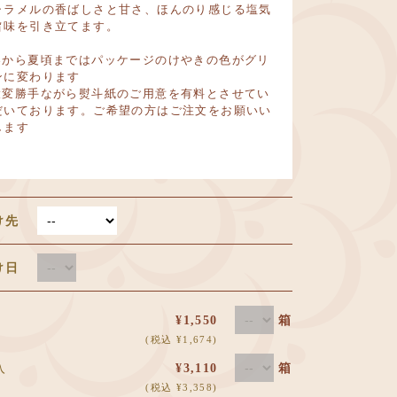
ャラメルの香ばしさと甘さ、ほんのり感じる塩気
旨味を引き立てます。
春から夏頃まではパッケージのけやきの色がグリ
ンに変わります
大変勝手ながら熨斗紙のご用意を有料とさせてい
だいております。ご希望の方はご注文をお願いい
します
け先
届け日
入
¥1,550
箱
(税込 ¥1,674)
枚入
¥3,110
箱
(税込 ¥3,358)