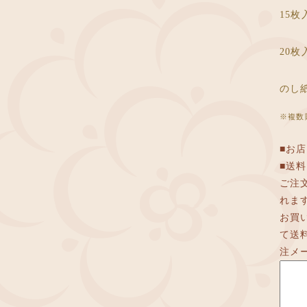
15
20
のし
※複数
■お
■送
ご注
れま
お買
て送
注メ