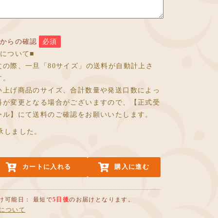
店からの確認
必須
料について■
文の際、一旦「80サイズ」の送料が自動計上さ
す。
い上げ商品のサイズ、合計数量や発送口数によっ
料が変更となる場合がございますので、【正式受
ール】にて送料のご確認をお願いいたします。
承しました。
カートに入れる
購入に進む
け可能日： 最短で
5日後
のお届けとなります。
について