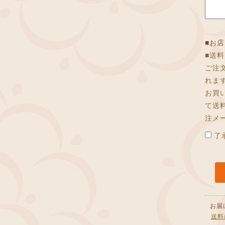
■お
■送
ご注
れま
お買
て送
注メ
了
お届
送料