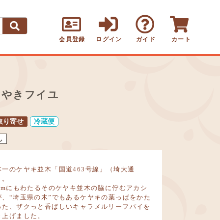
会員登録
ログイン
ガイド
カート
けやきフイユ
取り寄せ
冷蔵便
し
本一のケヤキ並木「国道463号線」（埼大通
）。
7kmにもわたるそのケヤキ並木の脇に佇むアカシ
が、“埼玉県の木”でもあるケヤキの葉っぱをかた
った、ザクっと香ばしいキャラメルリーフパイを
き上げました。