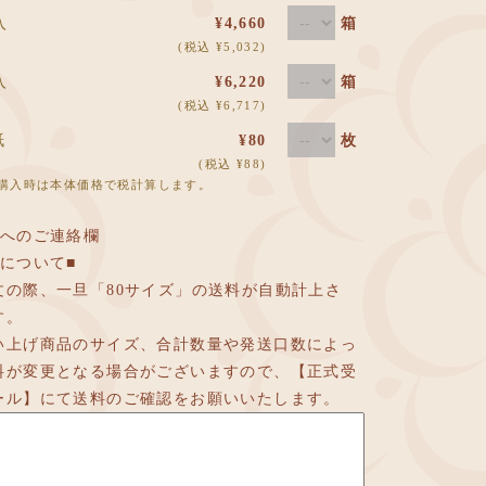
枚入
¥4,660
箱
(税込 ¥5,032)
枚入
¥6,220
箱
(税込 ¥6,717)
紙
¥80
枚
(税込 ¥88)
購入時は本体価格で税計算します。
店へのご連絡欄
料について■
文の際、一旦「80サイズ」の送料が自動計上さ
す。
い上げ商品のサイズ、合計数量や発送口数によっ
料が変更となる場合がございますので、【正式受
ール】にて送料のご確認をお願いいたします。