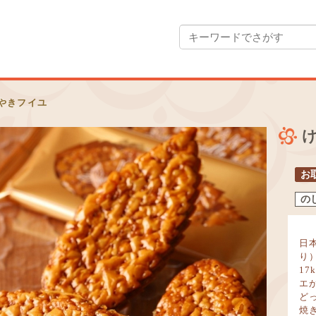
やきフイユ
お
の
日
り
1
エ
ど
焼