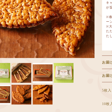
キ
が
※
ー
※
た
た
お届
お
5枚
10