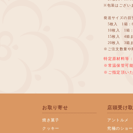
※包装はござい
発送サイズの目
5枚入 1箱：6
10枚入 1箱：
15枚入 4箱ま
20枚入 3箱ま
※ご注文数量や
特定原材料等
※常温保管可能
※ご指定頂い
お取り寄せ
店頭受け
焼き菓子
アントルメ
クッキー
究極のショー