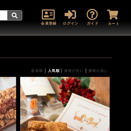
会員登録
ログイン
ガイド
カート
|
|
|
新着順
人気順
価格が安い
価格が高い