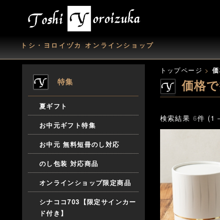
トシ・ヨロイヅカ オンラインショップ
トップページ
>
価
特集
価格で探
夏ギフト
検索結果
6
件 (1
お中元ギフト特集
お中元 無料短冊のし対応
のし包装 対応商品
オンラインショップ限定商品
シナココ703【限定サインカー
ド付き】