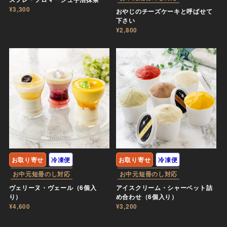
¥3,300
おやじのチーズケーキと呼ばせて
下さい
¥2,800
お取り寄せ
冷凍便
お取り寄せ
冷凍便
お中元短冊のし対応
お中元短冊のし対応
ヴェリーヌ・ヴェール（6個入
アイスクリーム・シャーベット詰
り）
め合わせ（6個入り）
¥4,600
¥3,200