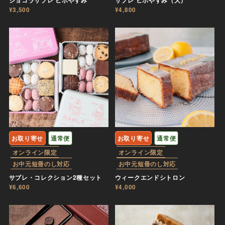
¥3,500
¥4,800
お取り寄せ
通常便
お取り寄せ
通常便
オンライン限定
オンライン限定
お中元短冊のし対応
お中元短冊のし対応
サブレ・コレクション2種セット
ウィークエンドシトロン
¥6,600
¥4,000