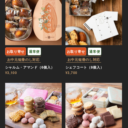
お取り寄せ
通常便
お取り寄せ
通常便
お中元短冊のし対応
お中元短冊のし対応
シャルム・アマンド（6個入）
シェフコート（8個入）
¥3,100
¥3,700