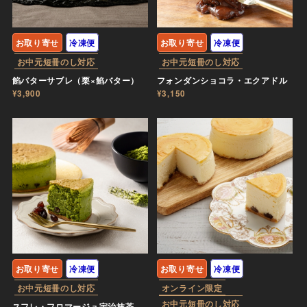
お取り寄せ
冷凍便
お取り寄せ
冷凍便
お中元短冊のし対応
お中元短冊のし対応
餡バターサブレ（栗×餡バター）
フォンダンショコラ・エクアドル
¥3,900
¥3,150
お取り寄せ
冷凍便
お取り寄せ
冷凍便
お中元短冊のし対応
オンライン限定
お中元短冊のし対応
スフレ・フロマージュ宇治抹茶