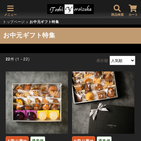
メニュー
商品検索
カート
トップページ
>
お中元ギフト特集
お中元ギフト特集
件 (1－22)
22
表示順
お取り寄せ
通常便
お取り寄せ
通常便