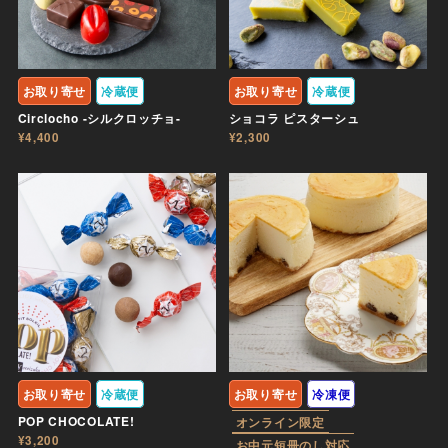
お取り寄せ
冷蔵便
お取り寄せ
冷蔵便
Circlocho -シルクロッチョ-
ショコラ ピスターシュ
¥4,400
¥2,300
お取り寄せ
冷蔵便
お取り寄せ
冷凍便
POP CHOCOLATE!
オンライン限定
¥3,200
お中元短冊のし対応