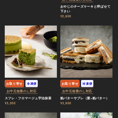
おやじのチーズケーキと呼ばせて
下さい
¥2,800
お取り寄せ
冷凍便
お取り寄せ
冷凍便
お中元短冊のし対応
お中元短冊のし対応
スフレ・フロマージュ宇治抹茶
餡バターサブレ（栗×餡バター）
¥3,300
¥3,900