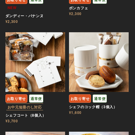
NEW
ボンカフェ
¥2,300
ダンディー・バナンヌ
¥2,300
お取り寄せ
通常便
お取り寄せ
通常便
シェフのコック帽（3個入）
お中元短冊のし対応
¥1,600
シェフコート（8個入）
¥3,700