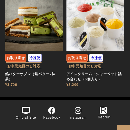
お取り寄せ
冷凍便
お取り寄せ
冷凍便
お中元短冊のし対応
お中元短冊のし対応
餡バターサブレ（餡バター×抹
アイスクリーム・シャーベット詰
茶）
め合わせ（6個入り）
¥3,700
¥3,200
Recruit
Official Site
Facebook
Instagram