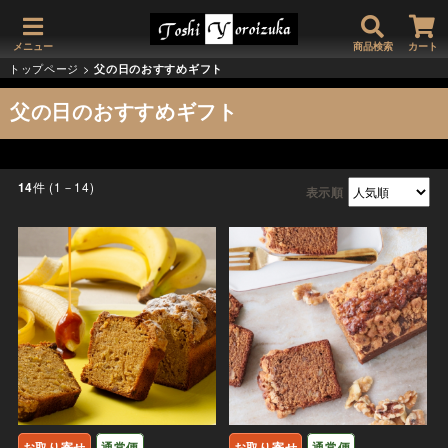
メニュー
商品検索
カート
トップページ
>
父の日のおすすめギフト
父の日のおすすめギフト
件 (1－14)
14
表示順
お取り寄せ
通常便
お取り寄せ
通常便