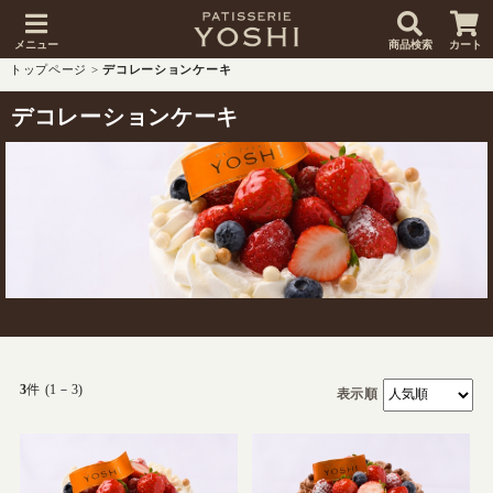
メニュー
商品検索
カート
トップページ
>
デコレーションケーキ
デコレーションケーキ
3
件 (1－3)
表示順