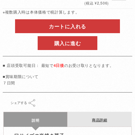
(税込 ¥2,506)
※複数購入時は本体価格で税計算します。
カートに入れる
購入に進む
■ 店頭受取可能日： 最短で
4日後
のお受け取りとなります。
■賞味期限について
７日間
シェアする
商品詳細
説明