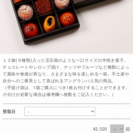
１２個(９種類)入った宝石箱のような一口サイズの半焼き菓子。
チョコレートやシロップ漬け、ナッツやフルーツなど種類によっ
て風味や食感が異なり、さまざまな味を楽しめる一箱。手土産や
自分へのご褒美として喜ばれるアングランパ人気の商品。
（手提げ袋は、1箱ご購入につき1枚お付けすることができます。
小分けが必要な場合は備考欄へ枚数をご記入ください。）
受取日
¥2,320
箱