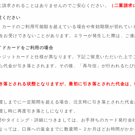
に請求されることはありませんのでご安心ください。
（二重請求
意ください
、カードのご利用可能額を超えている場合や有効期限が切れてい
文をお受けできないことがあります。エラーが発生した際は、ご連
イドカードをご利用の場合
レジットカードと仕様が異なります。下記ご留意いただいた上で
ら代金が引き落とされます。その後、「再与信」が行われるたび
き落とされる状態となりますが、最初に引き落とされた代金は、
渡しまでに一定期間を超える場合、注文時に引き落とされた代金
渡し時に再度引き落としになります。
間やタイミング・詳細につきましては、お手持ちのカード発行会
よっては、口座への返金までに数週間～２か月ほどお時間がかか