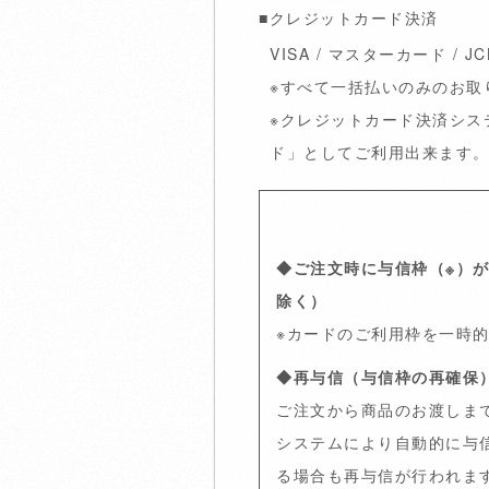
■クレジットカード決済
VISA / マスターカード /
※すべて一括払いのみのお取
※クレジットカード決済シス
ド」としてご利用出来ます
◆ご注文時に与信枠（※）
除く）
※カードのご利用枠を一時
◆再与信（与信枠の再確保
ご注文から商品のお渡しま
システムにより自動的に与
る場合も再与信が行われま