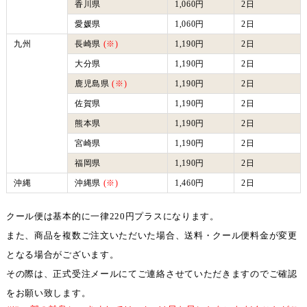
香川県
1,060円
2日
愛媛県
1,060円
2日
九州
長崎県
(※)
1,190円
2日
大分県
1,190円
2日
鹿児島県
(※)
1,190円
2日
佐賀県
1,190円
2日
熊本県
1,190円
2日
宮崎県
1,190円
2日
福岡県
1,190円
2日
沖縄
沖縄県
(※)
1,460円
2日
クール便は基本的に一律220円プラスになります。
また、商品を複数ご注文いただいた場合、送料・クール便料金が変更
となる場合がございます。
その際は、正式受注メールにてご連絡させていただきますのでご確認
をお願い致します。