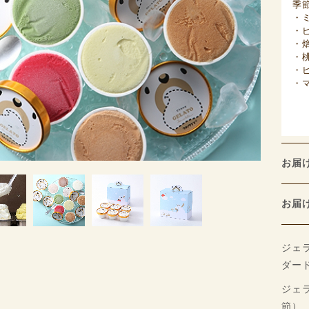
季
・
・
・
・
・
・
お届
お
ジェ
ダー
ジェ
節）