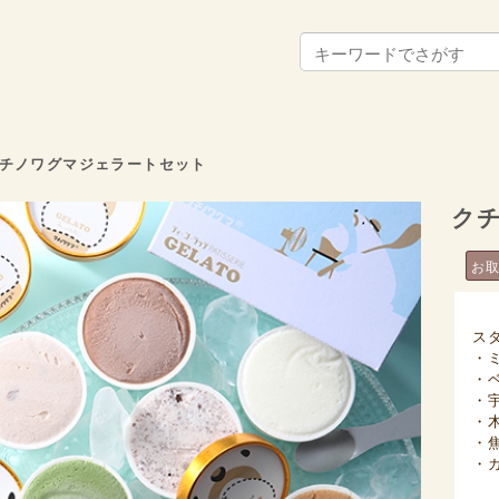
チノワグマジェラートセット
ク
お
ス
・
・
・
・
・
・