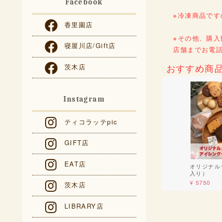
Facebook
※冷凍商品で
香里園店
※その他、購
寝屋川店/Gift店
店舗までお電
おすすめ商
茨木店
Instagram
ティコラッテpic
GIFT店
EAT店
オリジナル
入り）
¥ 5750
茨木店
LIBRARY店