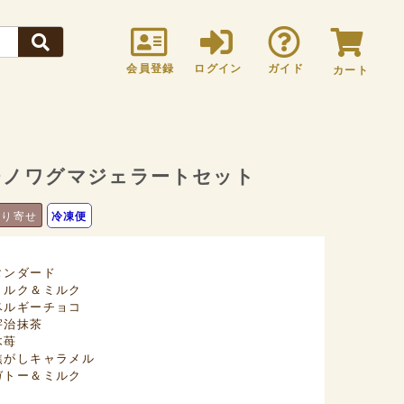
会員登録
ログイン
ガイド
カート
チノワグマジェラートセット
取り寄せ
冷凍便
タンダード
ミルク＆ミルク
ベルギーチョコ
宇治抹茶
木苺
焦がしキャラメル
ガトー＆ミルク