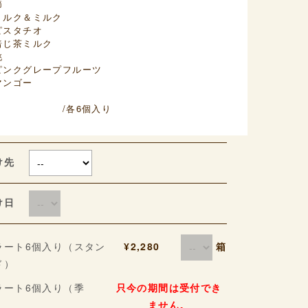
節
ミルク＆ミルク
ピスタチオ
焙じ茶ミルク
桃
ピンクグレープフルーツ
マンゴー
/各6個入り
け先
届け日
箱
ラート6個入り（スタン
¥2,280
ド）
ラート6個入り（季
只今の期間は受付でき
ません。