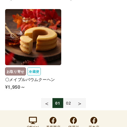
お取り寄せ
冷蔵便
〇メイプルバウムクーヘン
¥1,950～
＜
＞
01
02
Official
香里園店
寝屋川
茨木店