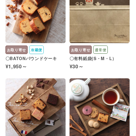
お取り寄せ
冷蔵便
お取り寄せ
通常便
〇BATONパウンドケーキ
〇有料紙袋(S・M・L）
¥1,950～
¥30～