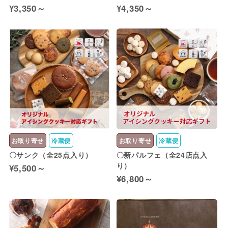
¥3,350～
¥4,350～
お取り寄せ
冷蔵便
お取り寄せ
冷蔵便
〇サンク（全25点入り）
〇新パルフェ（全24店点入
り）
¥5,500～
¥6,800～