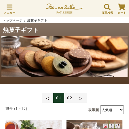
メニュー
商品検索
カート
トップページ
>
焼菓子ギフト
焼菓子ギフト
＜
＞
01
02
件 (1－15)
19
表示順