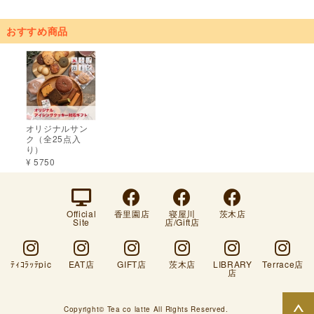
おすすめ商品
オリジナルサン
ク（全25点入
り）
¥ 5750
Official
香里園店
寝屋川
茨木店
Site
店/Gift店
ﾃｨｺﾗｯﾃpic
EAT店
GIFT店
茨木店
LIBRARY
Terrace店
店
Copyright© Tea co latte All Rights Reserved.