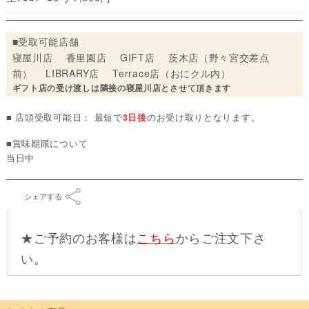
■受取可能店舗
寝屋川店 香里園店 GIFT店 茨木店（野々宮交差点
前） LIBRARY店 Terrace店（おにクル内）
ギフト店の受け渡しは隣接の寝屋川店とさせて頂きます
■ 店頭受取可能日： 最短で
3日後
のお受け取りとなります。
■賞味期限について
当日中
シェアする
★ご予約のお客様は
こちら
からご注文下さ
い。